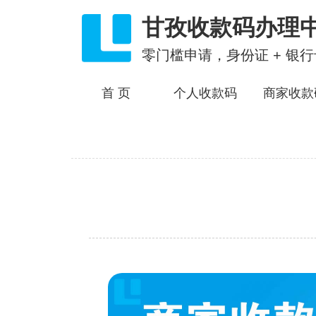
甘孜收款码办理
零门槛申请，身份证 + 银
首 页
个人收款码
商家收款
服务内